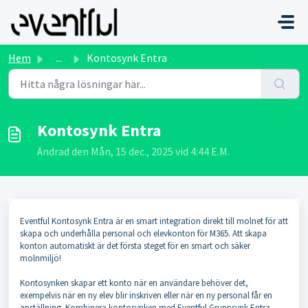
Hoppa över till huvudinnehåll
Hem
...
Kontosynk Entra
Kontosynk Entra
Ändrad den Mån, 15 dec., 2025 vid 4:44 E.M.
Eventful Kontosynk Entra är en smart integration direkt till molnet för att
skapa och underhålla personal och elevkonton för M365. Att skapa
konton automatiskt är det första steget för en smart och säker
molnmiljö!
Kontosynken skapar ett konto när en användare behöver det,
exempelvis när en ny elev blir inskriven eller när en ny personal får en
anställning. Kombinera kontosynken med Eventful Gruppsynk Entra