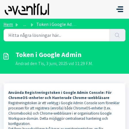
Hoppa över till huvudinnehåll
Hem
...
Token i Google Admin
Token i Google Admin
Ändrad den Tis, 3 juni, 2025 vid 11:29 F.M.
Använda Registreringstoken i Google Admin Console: För
ChromeOS-enheter och Hanterade Chrome-webbläsare
Registreringstoken är ett verktyg i Google Admin Console som förenklar
processen för att registrera (enrolla) både ChromeOS-enheter (t.ex.
Chromebooks) och Chrome-webbläsare i er organisations Google
Workspace-domän. Detta möjliggör centraliserad hantering och
konfiguration.
Det finns huvudsakligen två typer av registreringstoken: en för