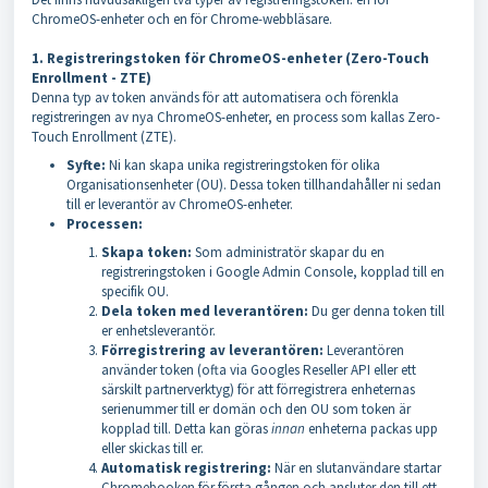
ChromeOS-enheter och en för Chrome-webbläsare.
1. Registreringstoken för ChromeOS-enheter (Zero-Touch
Enrollment - ZTE)
Denna typ av token används för att automatisera och förenkla
registreringen av nya ChromeOS-enheter, en process som kallas Zero-
Touch Enrollment (ZTE).
Syfte:
Ni kan skapa unika registreringstoken för olika
Organisationsenheter (OU). Dessa token tillhandahåller ni sedan
till er leverantör av ChromeOS-enheter.
Processen:
Skapa token:
Som administratör skapar du en
registreringstoken i Google Admin Console, kopplad till en
specifik OU.
Dela token med leverantören:
Du ger denna token till
er enhetsleverantör.
Förregistrering av leverantören:
Leverantören
använder token (ofta via Googles Reseller API eller ett
särskilt partnerverktyg) för att förregistrera enheternas
serienummer till er domän och den OU som token är
kopplad till. Detta kan göras
innan
enheterna packas upp
eller skickas till er.
Automatisk registrering:
När en slutanvändare startar
Chromebooken för första gången och ansluter den till ett