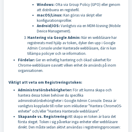
Windows:
Ofta via Group Policy (GPO) eller genom
att distribuera en registerfil.
macOS/Linux:
Kan göras via skript eller
konfigurationsprofiler.
Android/iOS:
Vanligtvis via en MDM-lösning (Mobile
Device Management).
Hantering via Google Admin:
När en webbläsare har
registrerats med hjälp av token, dyker den upp i Google
Admin Console under Hanterade webbläsare, där ni kan
tillämpa policyer och se information.
Fördelar:
Ger en enhetlig hantering och ökad säkerhet för
Chrome-webbläsare oavsett vilken enhet de används på inom
organisationen.
Viktigt att veta om Registreringstoken:
Administratörsbehörigheter:
För att kunna skapa och
hantera dessa token behöver du specifika
administratörsbehörigheter i Google Admin Console. Dessa är
vanligtvis kopplade till roller som inkluderar "Hantera ChromeOS-
enheter" och/eller "Hantera Hanterade webbläsare".
Skapande vs. Registrering:
Att skapa en token är bara det
första steget. Token i sig påverkar inga enheter eller webbläsare
direkt. Den måste sedan aktivt användas i registreringsprocessen: