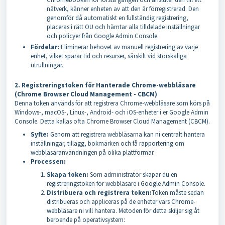
nätverk, känner enheten av att den är förregistrerad. Den
genomför då automatiskt en fullständig registrering,
placeras i rätt OU och hämtar alla tilldelade inställningar
och policyer från Google Admin Console.
Fördelar:
Eliminerar behovet av manuell registrering av varje
enhet, vilket sparar tid och resurser, särskilt vid storskaliga
utrullningar.
2. Registreringstoken för Hanterade Chrome-webbläsare
(Chrome Browser Cloud Management - CBCM)
Denna token används för att registrera Chrome-webbläsare som körs på
Windows-, macOS-, Linux-, Android- och iOS-enheter i er Google Admin
Console. Detta kallas ofta Chrome Browser Cloud Management (CBCM).
Syfte:
Genom att registrera webbläsarna kan ni centralt hantera
inställningar, tillägg, bokmärken och få rapportering om
webbläsaranvändningen på olika plattformar.
Processen:
Skapa token:
Som administratör skapar du en
registreringstoken för webbläsare i Google Admin Console.
Distribuera och registrera token:
Token måste sedan
distribueras och appliceras på de enheter vars Chrome-
webbläsare ni vill hantera. Metoden för detta skiljer sig åt
beroende på operativsystem: